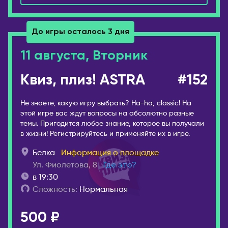
Ессентуки
Салоники
Железногорск
ГРУЗИЯ
До игры осталось 3 дня
Иваново
Батуми
Ижевск
11 августа, Вторник
Тбилиси
Инта
ИЗРАИЛЬ
Квиз, плиз! ASTRA
#152
Иркутск
Беэр-Шева
Йошкар-Ола
Иерусалим
Не знаете, какую игру выбрать? Ha-ha, classic! На
Казань
этой игре вас ждут вопросы на абсолютно разные
Израиль
темы. Пригодится любое знание, которое вы получали
Калининград
Кармиэль
в жизни! Регистрируйтесь и применяйте их в игре.
Калуга
Тель-Авив
Белка
Информация о площадке
Кемерово
Хайфа
Ул. Фиолетова, 8
Где это?
Киров
в 19:30
ИНДОНЕЗИЯ
Коломна
Сложность:
Нормальная
Бали
Комсомольск-на-
500 ₽
Амуре
ИСПАНИЯ