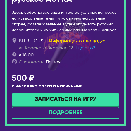
Петрозаводск
КИТАЙ
Петропавловск-
Гуанчжоу
Здесь собраны все виды интеллектуальных вопросов
на музыкальные темы. Ну как интеллектуальные –
Камчатский
Пекин
скорее, развлекательные. Будем угадывать русских
Псков
Ханчжоу
исполнителей и их хиты самых разных эпох и жанров.
Пятигорск
Шанхай
BEER HOUSE
Информация о площадке
Ростов-на-Дону
ул.Красного Знамени, 12
Где это?
КЫРГЫЗСТАН
в 18:00
Рязань
Бишкек
Сложность:
Легкая
Самара
ЛАТВИЯ
Санкт-Петербург
500 ₽
Рига
Саранск
с человека оплата наличными
МОЛДОВА
Сарапул
Кишинёв
ЗАПИСАТЬСЯ НА ИГРУ
Саратов
НИДЕРЛАНДЫ
Севастополь
ПОДРОБНЕЕ
Амстердам
Северобайкальск
Серпухов
ОАЭ