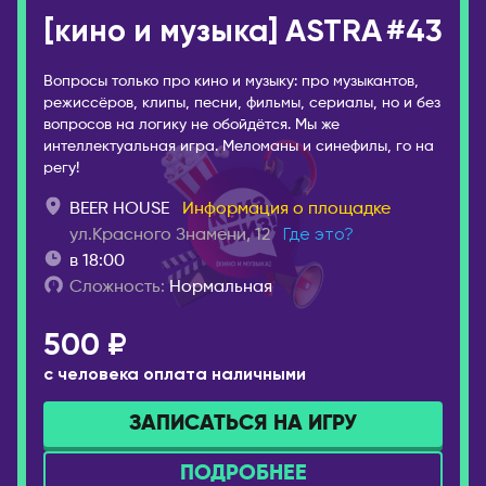
Белогорск
София
[кино и музыка] ASTRA
#43
Благовещенск
ВЕЛИКОБРИТАНИЯ
Брянск
Лондон
Вопросы только про кино и музыку: про музыкантов,
Великий Новгород
режиссёров, клипы, песни, фильмы, сериалы, но и без
ВЕНГРИЯ
вопросов на логику не обойдётся. Мы же
Владивосток
интеллектуальная игра. Меломаны и синефилы, го на
Будапешт
Владикавказ
регу!
ВЬЕТНАМ
Владимир
BEER HOUSE
Информация о площадке
Дананг
Волгоград
ул.Красного Знамени, 12
Где это?
Нячанг
в 18:00
Волгодонск
Сложность:
Нормальная
Волжский
ГЕРМАНИЯ
Вологда
Берлин
500 ₽
Воркута
Дюссельдорф/Кёльн
с человека оплата наличными
Воронеж
Мюнхен
ЗАПИСАТЬСЯ НА ИГРУ
Горно-Алтайск
ГРЕЦИЯ
Екатеринбург
Афины
ПОДРОБНЕЕ