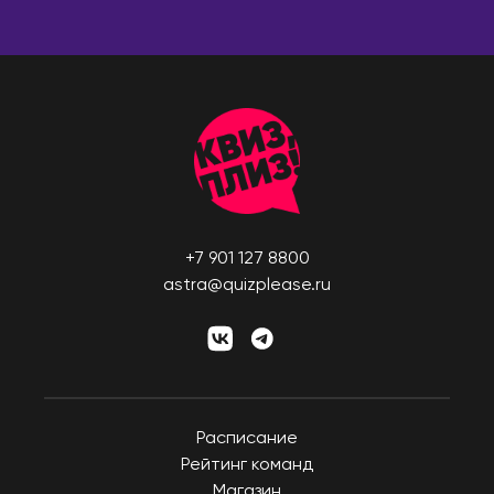
Симферополь
Абу-Даби
Сосновоборск
Дубай
Сочи
ПОРТУГАЛИЯ
Ставрополь
Лиссабон
Старый Оскол
РЕСПУБЛИКА КОРЕЯ
Стерлитамак
Ансан
Ступино
Инчхон
Сургут
+7 901 127 8800
Сеул
Сыктывкар
astra@quizplease.ru
СЕРБИЯ
Тамбов
Белград
Тверь
Нови-Сад
Тольятти
США
Томск
Расписание
Бостон
Тула
Рейтинг команд
Майами
Тюмень
Магазин