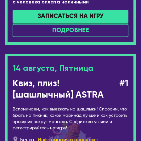
с человека оплата наличными
Коряжма
Аликанте
Кострома
Барселона
ЗАПИСАТЬСЯ НА ИГРУ
Котлас
Валенсия
ПОДРОБНЕЕ
Краснодар
Мадрид
Красноярск
ИТАЛИЯ
Лесосибирск
Милан
Луховицы
КАЗАХСТАН
14 августа, Пятница
Магадан
Актобе
Междуреченск
Алматы
Квиз, плиз!
#1
Моздок
Астана
[шашлычный] ASTRA
Москва
Атырау
Мурманск
Вспоминаем, как выезжать на шашлыки! Спросим, что
Караганда
Набережные Челны
брать на пикник, какой маринад лучше и как устроить
Павлодар
праздник вокруг мангала. Следите за углями и
Находка
регистрируйтесь на игру!
Семей
Нефтекамск
Тараз
Белка
Информация о площадке