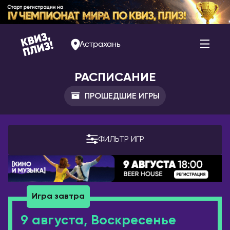
Астрахань
РАСПИСАНИЕ
ПРОШЕДШИЕ ИГРЫ
АРМЕНИЯ
РОССИЯ
Ереван
Альметьевск
ФИЛЬТР ИГР
Арзамас
БЕЛАРУСЬ
Арсеньев
Брест
Астрахань
Витебск
Игра завтра
Балаково
Минск
Барнаул
9 августа, Воскресенье
БОЛГАРИЯ