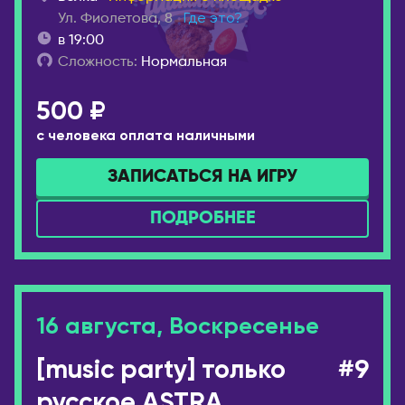
Нижнекамск
Ул. Фиолетова, 8
Где это?
Уральск
Нижний Новгород
в 19:00
Усть-Каменогорск
Сложность:
Нормальная
Новокузнецк
Шымкент
Новомосковск
КАНАДА
500 ₽
Новороссийск
Виннипег
с человека оплата наличными
Новосибирск
Калгари
Новый Уренгой
ЗАПИСАТЬСЯ НА ИГРУ
Монреаль
Обнинск
Оттава
ПОДРОБНЕЕ
Озёрск
Торонто
Октябрьский
Эдмонтон
Омск
КИПР
Орёл
16 августа, Воскресенье
Лимассол
Оренбург
Никосия
Пенза
[music party] только
#9
Пафос
Пермь
русское ASTRA