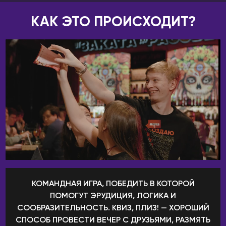
Нижнекамск
Уральск
КАК ЭТО ПРОИСХОДИТ?
Нижний Новгород
Усть-Каменогорск
Новокузнецк
Шымкент
Новомосковск
КАНАДА
Новороссийск
Виннипег
Новосибирск
Калгари
Новый Уренгой
Монреаль
Обнинск
Оттава
Озёрск
Торонто
Октябрьский
Эдмонтон
Омск
КИПР
Орёл
КОМАНДНАЯ ИГРА, ПОБЕДИТЬ В КОТОРОЙ
Лимассол
Оренбург
ПОМОГУТ ЭРУДИЦИЯ, ЛОГИКА И
Никосия
Пенза
СООБРАЗИТЕЛЬНОСТЬ. КВИЗ, ПЛИЗ! — ХОРОШИЙ
Пафос
Пермь
СПОСОБ ПРОВЕСТИ ВЕЧЕР С ДРУЗЬЯМИ, РАЗМЯТЬ