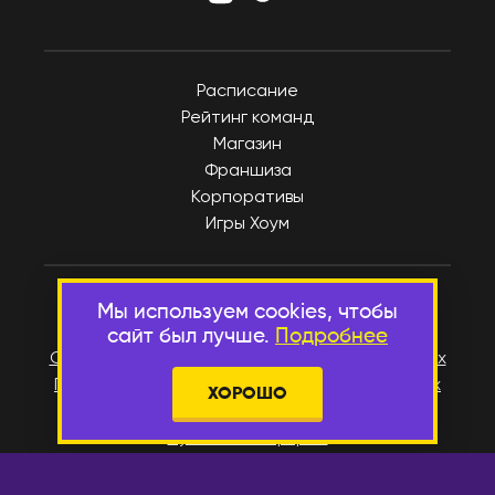
Расписание
Рейтинг команд
Магазин
Франшиза
Корпоративы
Игры Хоум
Согласие на получение информационных и
Мы используем cookies, чтобы
рекламных сообщений
сайт был лучше.
Подробнее
Согласие на обработку персональных данных
Политика в отношении персональных данных
ХОРОШО
Пользовательское соглашение
Публичная оферта
Реквизиты