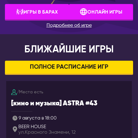
Белогорск
София
Благовещенск
ИГРЫ В БАРАХ
ОНЛАЙН ИГРЫ
ВЕЛИКОБРИТАНИЯ
Брянск
Лондон
Подробнее об игре
Великий Новгород
ВЕНГРИЯ
Владивосток
Будапешт
БЛИЖАЙШИЕ ИГРЫ
Владикавказ
ВЬЕТНАМ
Владимир
Дананг
Волгоград
ПОЛНОЕ РАСПИСАНИЕ ИГР
Нячанг
Волгодонск
Волжский
ГЕРМАНИЯ
/
Места есть
Вологда
Берлин
[кино и музыка] ASTRA #43
Воркута
Дюссельдорф/Кёльн
Воронеж
Мюнхен
9 августа в 18:00
Горно-Алтайск
ГРЕЦИЯ
BEER HOUSE
Екатеринбург
Афины
ул.Красного Знамени, 12