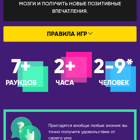
МОЗГИ И ПОЛУЧИТЬ НОВЫЕ ПОЗИТИВНЫЕ
Петрозаводск
КИТАЙ
ВПЕЧАТЛЕНИЯ.
Петропавловск-
Гуанчжоу
Камчатский
Пекин
Псков
Ханчжоу
ПРАВИЛА ИГР
Пятигорск
Шанхай
ПРАВИЛА ИГР В БАРАХ
Ростов-на-Дону
КЫРГЫЗСТАН
Рязань
7+
2+
2-9*
ПРАВИЛА ОНЛАЙН ИГР
Бишкек
Самара
ЛАТВИЯ
Санкт-Петербург
РАУНДОВ
ЧАСА
ЧЕЛОВЕК
Рига
Саранск
МОЛДОВА
Сарапул
Кишинёв
Саратов
НИДЕРЛАНДЫ
Севастополь
Амстердам
Северобайкальск
Пригодятся вообще любые знания: вы
точно получите удовольствие от
Серпухов
ОАЭ
своего ума