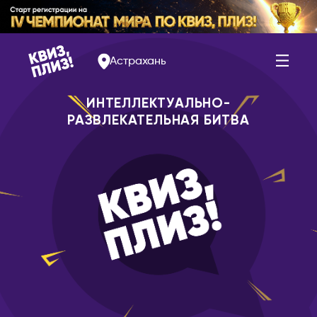
Астрахань
ИНТЕЛЛЕКТУАЛЬНО-
РАЗВЛЕКАТЕЛЬНАЯ БИТВА
АРМЕНИЯ
РОССИЯ
Ереван
Альметьевск
Арзамас
БЕЛАРУСЬ
Арсеньев
Брест
Астрахань
Витебск
Балаково
Минск
Барнаул
БОЛГАРИЯ