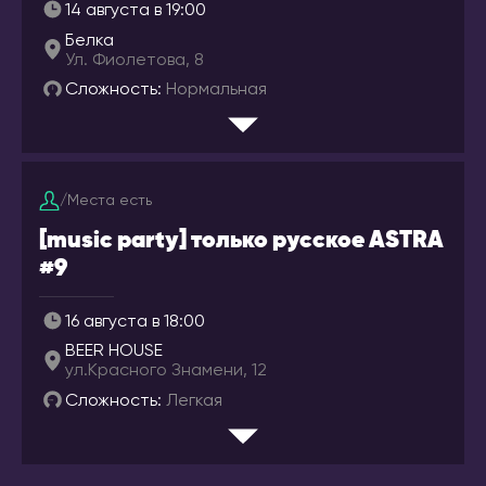
Коряжма
Аликанте
14 августа в 19:00
Кострома
Барселона
Белка
Ул. Фиолетова, 8
Котлас
Валенсия
Сложность:
Нормальная
Краснодар
Мадрид
Красноярск
ИТАЛИЯ
Лесосибирск
Милан
/
Места есть
Луховицы
КАЗАХСТАН
Магадан
[music party] только русское ASTRA
Актобе
#9
Междуреченск
Алматы
Моздок
Астана
16 августа в 18:00
Москва
Атырау
BEER HOUSE
Мурманск
ул.Красного Знамени, 12
Караганда
Набережные Челны
Сложность:
Легкая
Павлодар
Находка
Семей
Нефтекамск
Тараз