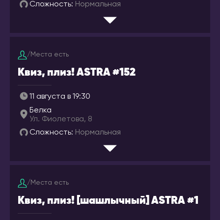
Ессентуки
Сложность:
Нормальная
Салоники
Железногорск
ГРУЗИЯ
Иваново
Батуми
Ижевск
Тбилиси
/
Места есть
Инта
ИЗРАИЛЬ
Квиз, плиз! ASTRA #152
Иркутск
Беэр-Шева
Йошкар-Ола
11 августа в 19:30
Иерусалим
Казань
Белка
Израиль
Ул. Фиолетова, 8
Калининград
Кармиэль
Сложность:
Нормальная
Калуга
Тель-Авив
Кемерово
Хайфа
Киров
ИНДОНЕЗИЯ
Коломна
/
Места есть
Бали
Комсомольск-на-
Квиз, плиз! [шашлычный] ASTRA #1
Амуре
ИСПАНИЯ