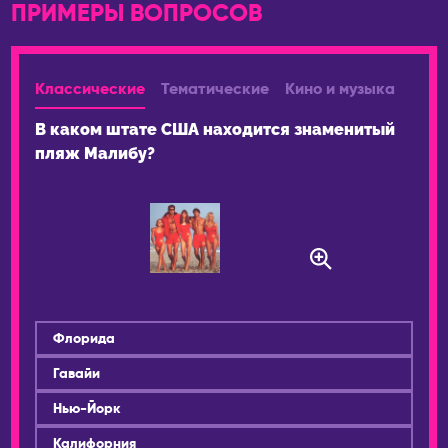
ПРИМЕРЫ ВОПРОСОВ
ФРАНЦИЯ
АВСТРАЛИЯ
Париж
Брисбен
ЧЕРНОГОРИЯ
Мельбурн
Классические
Тематические
Кино и музыка
Будва
Сидней
В каком штате США находится знаменитый
ЧЕХИЯ
АВСТРИЯ
пляж Малибу?
Прага
Вена
ШВЕЙЦАРИЯ
АЗЕРБАЙДЖАН
Лозанна
Баку
ЭСТОНИЯ
АРГЕНТИНА
Таллин
Буэнос-Айрес
Флорида
Гавайи
Нью-Йорк
Калифорния