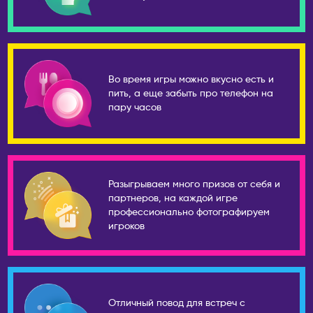
Симферополь
Абу-Даби
Сосновоборск
Дубай
Сочи
ПОРТУГАЛИЯ
Ставрополь
Лиссабон
Во время игры можно вкусно есть и
Старый Оскол
пить, а еще забыть про телефон на
РЕСПУБЛИКА КОРЕЯ
пару часов
Стерлитамак
Ансан
Ступино
Инчхон
Сургут
Сеул
Сыктывкар
Разыгрываем много призов от себя и
СЕРБИЯ
Тамбов
партнеров, на каждой игре
Белград
профессионально фотографируем
Тверь
игроков
Нови-Сад
Тольятти
США
Томск
Бостон
Тула
Майами
Тюмень
Отличный повод для встреч с